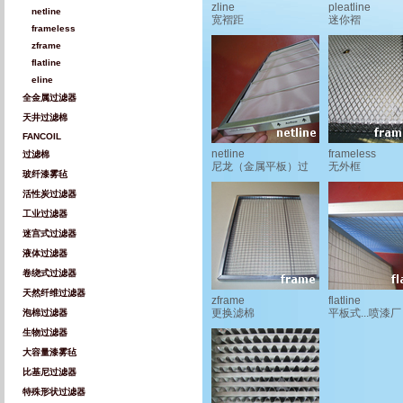
zline
pleatline
netline
宽褶距
迷你褶
frameless
zframe
flatline
eline
全金属过滤器
天井过滤棉
FANCOIL
netline
frameless
过滤棉
尼龙（金属平板）过
无外框
玻纤漆雾毡
滤网
活性炭过滤器
工业过滤器
迷宫式过滤器
液体过滤器
卷绕式过滤器
天然纤维过滤器
zframe
flatline
更换滤棉
平板式...喷漆厂
泡棉过滤器
生物过滤器
大容量漆雾毡
比基尼过滤器
特殊形状过滤器